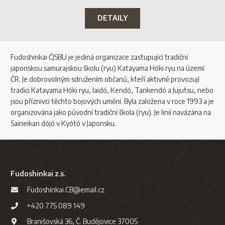
na
DETAILY
platformě
Podívejte
se,
co
Fudoshinkai ČJSBU je jediná organizace zastupující tradiční
jsme
japonskou samurajskou školu (ryu) Katayama Hóki ryu na území
našli
ČR. Je dobrovolným sdružením občanů, kteří aktivně provozují
v
tradici Katayama Hóki ryu, Iaidó, Kendó, Tankendó a Jujutsu, nebo
našem
jsou příznivci těchto bojových umění. Byla založena v roce 1993 a je
Ocean
organizována jako původní tradiční škola (ryu). Je linií navázána na
Resort
Saineikan dójó v Kyótó v Japonsku.
Kasino
recenze
PŘÍJEM
Fudoshinkai z.s.
KASINOVÝCH
Fudoshinkai.CB@email.cz
VÝHER
2026
+420 775 089 149
Branišovská 36, Č. Budějovice 37005