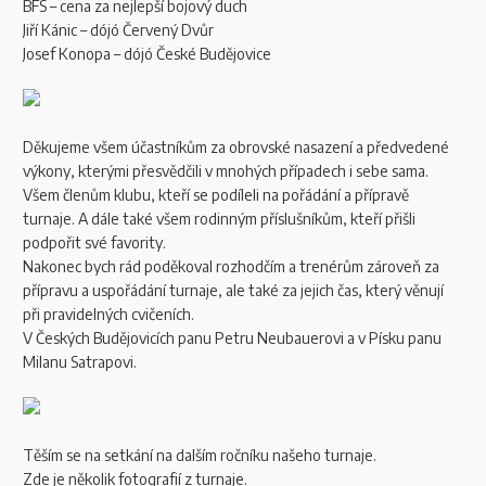
BFS – cena za nejlepší bojový duch
nebo
Jiří Kánic – dójó Červený Dvůr
notebooku-
Josef Konopa – dójó České Budějovice
jen
s
přidanou
výhodou
Děkujeme všem účastníkům za obrovské nasazení a předvedené
hraní
výkony, kterými přesvědčili v mnohých případech i sebe sama.
kdekoli
Všem členům klubu, kteří se podíleli na pořádání a přípravě
a
turnaje. A dále také všem rodinným příslušníkům, kteří přišli
kdykoli
podpořit své favority.
Nakonec bych rád poděkoval rozhodčím a trenérům zároveň za
Česká
přípravu a uspořádání turnaje, ale také za jejich čas, který věnují
Casina
při pravidelných cvičeních.
S
V Českých Budějovicích panu Petru Neubauerovi a v Písku panu
Českou
Milanu Satrapovi.
Licencí
2026
Nejlepší
Casina
Těším se na setkání na dalším ročníku našeho turnaje.
-
Zde je několik fotografií z turnaje.
Pokud