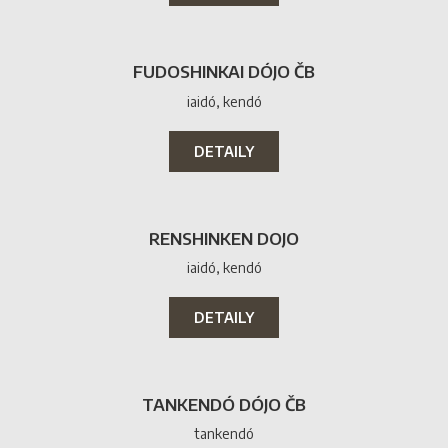
platební
metody
podporují
České
FUDOSHINKAI DÓJO ČB
Casino
iaidó, kendó
Václavské
Náměstí
DETAILY
2026
Nejlepší
Casina
No
RENSHINKEN DOJO
tak
dělá
iaidó, kendó
tento
proces
DETAILY
co
nejjednodušší
s
úplnými
TANKENDÓ DÓJO ČB
podrobnostmi
tankendó
uvedenými