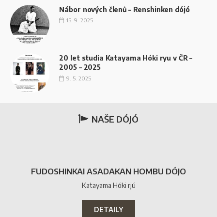
provozuje
Nábor nových členů – Renshinken dójó
několik
15. 9. 2025
včasných
nabídek
20 let studia Katayama Hóki ryu v ČR –
KÓDY
2005 – 2025
KUPÓNŮ
9. 5. 2025
ONLINE
KASINA
NAŠE DÓJÓ
České
Automaty
Online
Bonus
Zdarma
FUDOSHINKAI ASADAKAN HOMBU DÓJO
2026
Katayama Hóki rjú
Nejlepší
Casina
Jaké
DETAILY