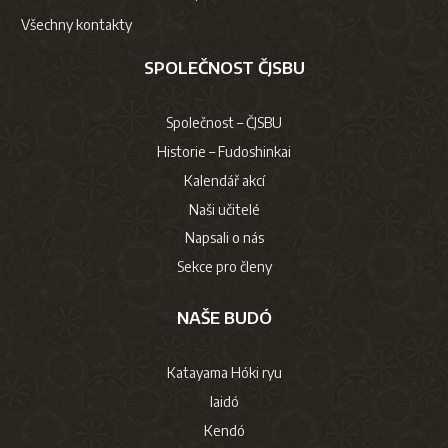
České
Všechny kontakty
Chc
Casino
SPOLEČNOST ČJSBU
2026
Nejlepší
Online
Společnost – ČJSBU
Casino
Historie – Fudoshinkai
Pro
České
Kalendář akcí
Hráče
Naši učitelé
Není
Napsali o nás
divu,
Sekce pro členy
že
výherní
automat
NAŠE BUDÓ
založený
na
Katayama Hóki ryu
takové
klasické
Iaidó
deskové
Kendó
hře