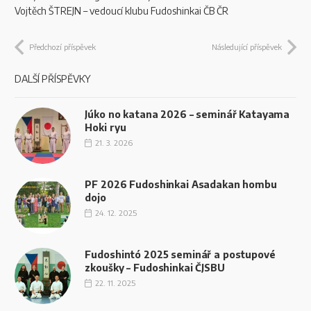
Vojtěch ŠTREJN – vedoucí klubu Fudoshinkai ČB ČR
si
myslíte,
že
Předchozí příspěvek
Následující příspěvek
vývojářů,
pak
DALŠÍ PŘÍSPĚVKY
jsme
docela
Júko no katana 2026 – seminář Katayama
přesné
Hoki ryu
a
21. 3. 2026
pravdivé
Plinko
PF 2026 Fudoshinkai Asadakan hombu
2026
dojo
Zahrajte
24. 12. 2025
Si
Plinko
O
Fudoshintó 2025 seminář a postupové
Skutečné
zkoušky – Fudoshinkai ČJSBU
Peníze
:
22. 11. 2025
Kasino
také