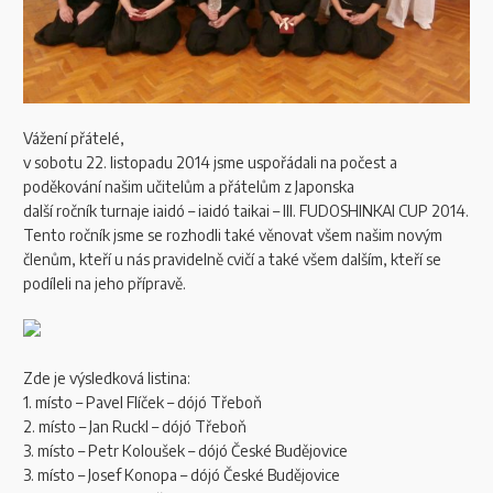
stránky
funguje
stejně
dobře
a
nabízí
Vážení přátelé,
přesně
v sobotu 22. listopadu 2014 jsme uspořádali na počest a
stejnou
poděkování našim učitelům a přátelům z Japonska
hratelnost,
další ročník turnaje iaidó – iaidó taikai – III. FUDOSHINKAI CUP 2014.
funkce,
Tento ročník jsme se rozhodli také věnovat všem našim novým
propagační
členům, kteří u nás pravidelně cvičí a také všem dalším, kteří se
akce
podíleli na jeho přípravě.
a
grafika,
které
byste
Zde je výsledková listina:
očekávali
1. místo – Pavel Flíček – dójó Třeboň
od
2. místo – Jan Ruckl – dójó Třeboň
hraní
3. místo – Petr Koloušek – dójó České Budějovice
na
3. místo – Josef Konopa – dójó České Budějovice
PC